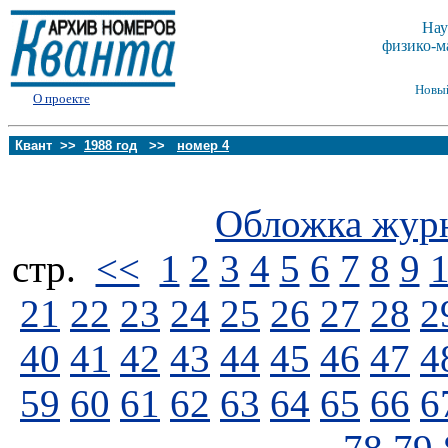
Нау
физико-м
Новы
О проекте
Квант >>
1988 год
>>
номер 4
Обложка жур
стp.
<<
1
2
3
4
5
6
7
8
9
21
22
23
24
25
26
27
28
2
40
41
42
43
44
45
46
47
4
59
60
61
62
63
64
65
66
6