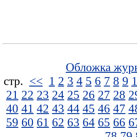
Обложка жур
стp.
<<
1
2
3
4
5
6
7
8
9
21
22
23
24
25
26
27
28
2
40
41
42
43
44
45
46
47
4
59
60
61
62
63
64
65
66
6
78
79