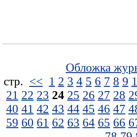
Обложка жур
стp.
<<
1
2
3
4
5
6
7
8
9
21
22
23
24
25
26
27
28
2
40
41
42
43
44
45
46
47
4
59
60
61
62
63
64
65
66
6
78
79