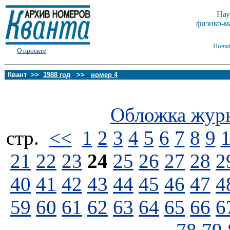
Нау
физико-м
Новы
О проекте
Квант >>
1988 год
>>
номер 4
Обложка жур
стp.
<<
1
2
3
4
5
6
7
8
9
21
22
23
24
25
26
27
28
2
40
41
42
43
44
45
46
47
4
59
60
61
62
63
64
65
66
6