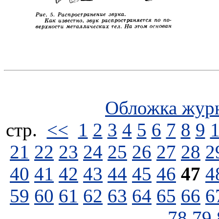
Обложка жур
стp.
<<
1
2
3
4
5
6
7
8
9
21
22
23
24
25
26
27
28
2
40
41
42
43
44
45
46
47
4
59
60
61
62
63
64
65
66
6
78
79