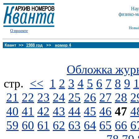
Нау
физико-м
Новы
О проекте
Квант >>
1988 год
>>
номер 4
Обложка жур
стp.
<<
1
2
3
4
5
6
7
8
9
21
22
23
24
25
26
27
28
2
40
41
42
43
44
45
46
47
4
59
60
61
62
63
64
65
66
6