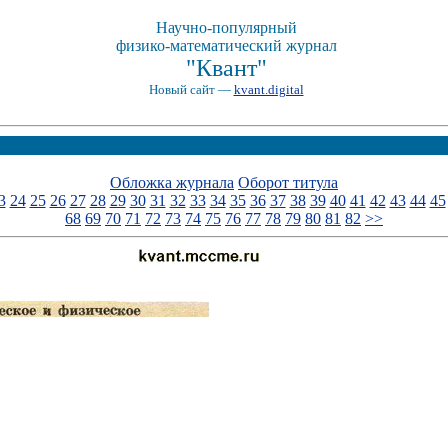
Научно-популярный
физико-математический журнал
"Квант"
Новый сайт —
kvant.digital
Обложка журнала
Оборот титула
3
24
25
26
27
28
29
30
31
32
33
34
35
36
37
38
39
40
41
42
43
44
45
68
69
70
71
72
73
74
75
76
77
78
79
80
81
82
>>