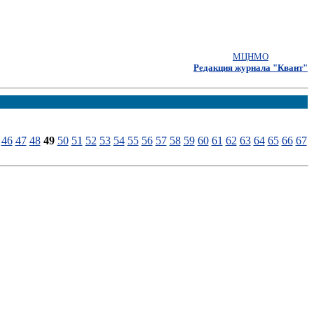
МЦНМО
Редакция журнала "Квант"
46
47
48
49
50
51
52
53
54
55
56
57
58
59
60
61
62
63
64
65
66
67