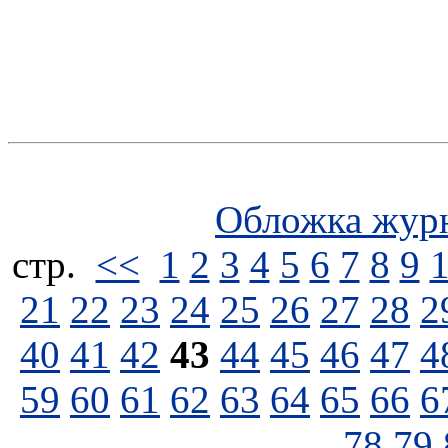
Обложка жур
стp.
<<
1
2
3
4
5
6
7
8
9
21
22
23
24
25
26
27
28
2
40
41
42
43
44
45
46
47
4
59
60
61
62
63
64
65
66
6
78
79