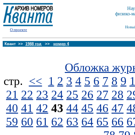
Нау
физико-м
Новы
О проекте
Квант >>
1988 год
>>
номер 4
Обложка жур
стp.
<<
1
2
3
4
5
6
7
8
9
21
22
23
24
25
26
27
28
2
40
41
42
43
44
45
46
47
4
59
60
61
62
63
64
65
66
6