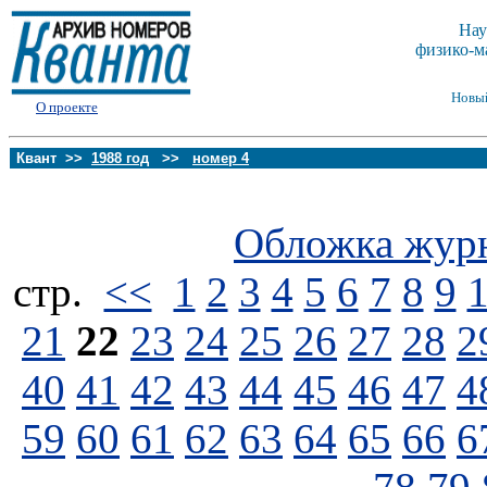
Нау
физико-м
Новы
О проекте
Квант >>
1988 год
>>
номер 4
Обложка жур
стp.
<<
1
2
3
4
5
6
7
8
9
21
22
23
24
25
26
27
28
2
40
41
42
43
44
45
46
47
4
59
60
61
62
63
64
65
66
6