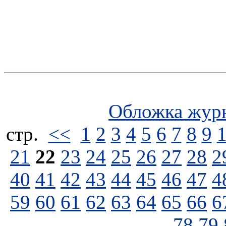
Обложка жур
стp.
<<
1
2
3
4
5
6
7
8
9
21
22
23
24
25
26
27
28
2
40
41
42
43
44
45
46
47
4
59
60
61
62
63
64
65
66
6
78
79