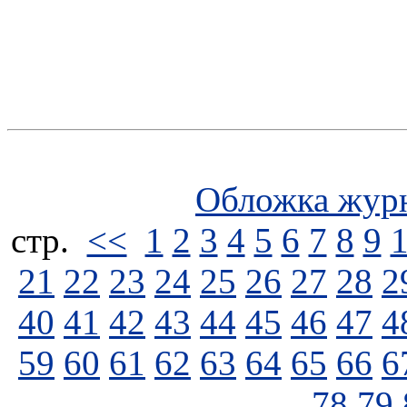
Обложка жур
стp.
<<
1
2
3
4
5
6
7
8
9
21
22
23
24
25
26
27
28
2
40
41
42
43
44
45
46
47
4
59
60
61
62
63
64
65
66
6
78
79