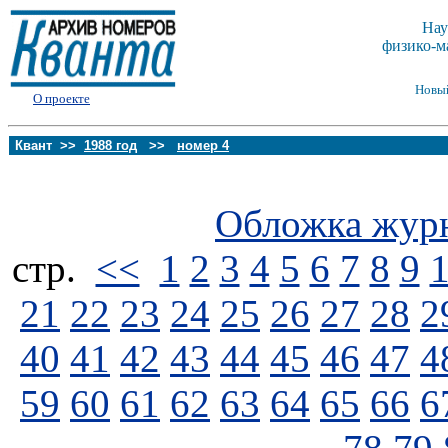
Нау
физико-м
Новы
О проекте
Квант >>
1988 год
>>
номер 4
Обложка жур
стp.
<<
1
2
3
4
5
6
7
8
9
21
22
23
24
25
26
27
28
2
40
41
42
43
44
45
46
47
4
59
60
61
62
63
64
65
66
6