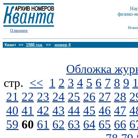
Нау
физико-м
Новы
О проекте
Квант >>
1988 год
>>
номер 4
Обложка жур
стp.
<<
1
2
3
4
5
6
7
8
9
21
22
23
24
25
26
27
28
2
40
41
42
43
44
45
46
47
4
59
60
61
62
63
64
65
66
6