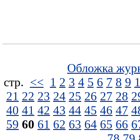
Обложка жур
стp.
<<
1
2
3
4
5
6
7
8
9
21
22
23
24
25
26
27
28
2
40
41
42
43
44
45
46
47
4
59
60
61
62
63
64
65
66
6
78
79