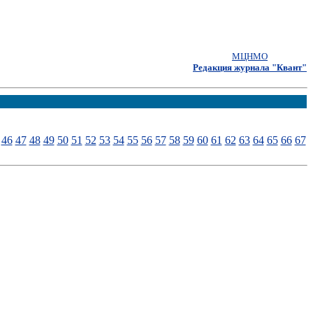
МЦНМО
Редакция журнала "Квант"
46
47
48
49
50
51
52
53
54
55
56
57
58
59
60
61
62
63
64
65
66
67