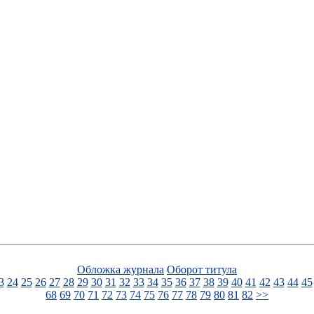
Обложка журнала
Оборот титула
3
24
25
26
27
28
29
30
31
32
33
34
35
36
37
38
39
40
41
42
43
44
45
68
69
70
71
72
73
74
75
76
77
78
79
80
81
82
>>