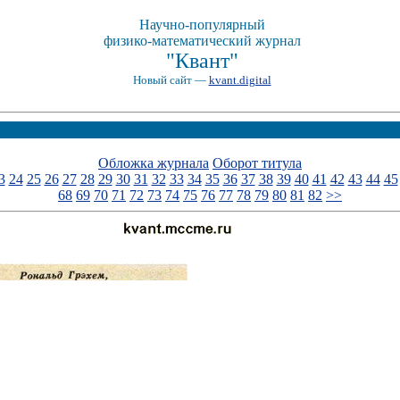
Научно-популярный
физико-математический журнал
"Квант"
Новый сайт —
kvant.digital
Обложка журнала
Оборот титула
3
24
25
26
27
28
29
30
31
32
33
34
35
36
37
38
39
40
41
42
43
44
45
68
69
70
71
72
73
74
75
76
77
78
79
80
81
82
>>