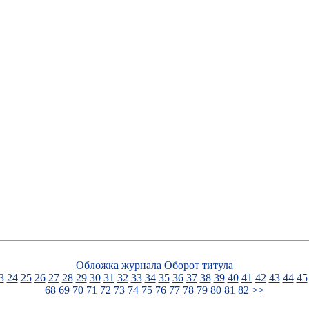
Обложка журнала
Оборот титула
3
24
25
26
27
28
29
30
31
32
33
34
35
36
37
38
39
40
41
42
43
44
45
68
69
70
71
72
73
74
75
76
77
78
79
80
81
82
>>