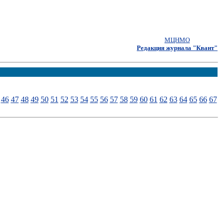
МЦНМО
Редакция журнала "Квант"
46
47
48
49
50
51
52
53
54
55
56
57
58
59
60
61
62
63
64
65
66
67