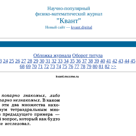
Научно-популярный
физико-математический журнал
"Квант"
Новый сайт —
kvant.digital
Обложка журнала
Оборот титула
3
24
25
26
27
28
29
30
31
32
33
34
35
36
37
38
39
40
41
42
43
44
45
68
69
70
71
72
73
74
75
76
77
78
79
80
81
82
>>