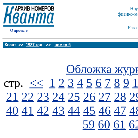
Нау
физико-м
Новы
О проекте
Квант >>
1987 год
>>
номер 5
Обложка жур
стp.
<<
1
2
3
4
5
6
7
8
9
21
22
23
24
25
26
27
28
2
40
41
42
43
44
45
46
47
4
59
60
61
6