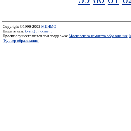
Copyright ©1996-2002
МЦНМО
Пишите нам:
kvant@mccme.ru
Проект осуществляется при поддержке
Московского комитета образования
,
"Курьер образования"