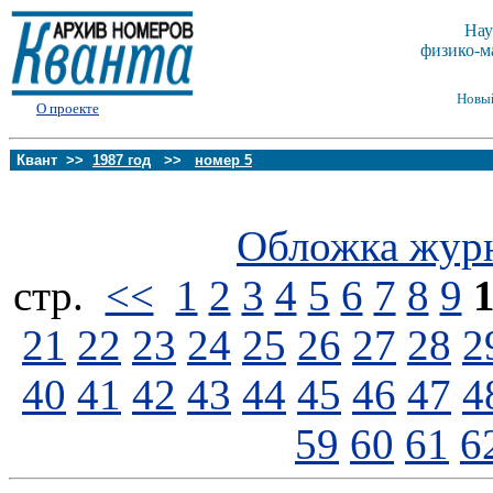
Нау
физико-м
Новы
О проекте
Квант >>
1987 год
>>
номер 5
Обложка жур
стp.
<<
1
2
3
4
5
6
7
8
9
21
22
23
24
25
26
27
28
2
40
41
42
43
44
45
46
47
4
59
60
61
6