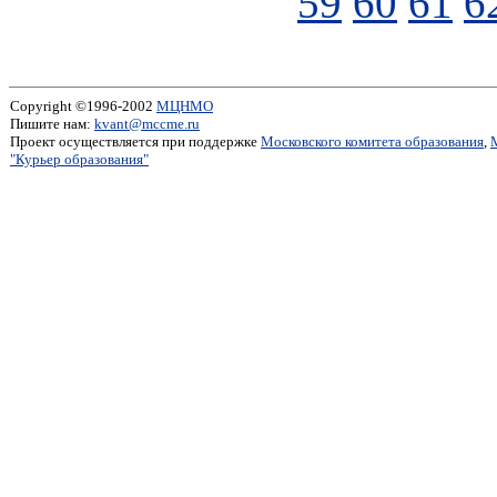
59
60
61
6
Copyright ©1996-2002
МЦНМО
Пишите нам:
kvant@mccme.ru
Проект осуществляется при поддержке
Московского комитета образования
,
"Курьер образования"