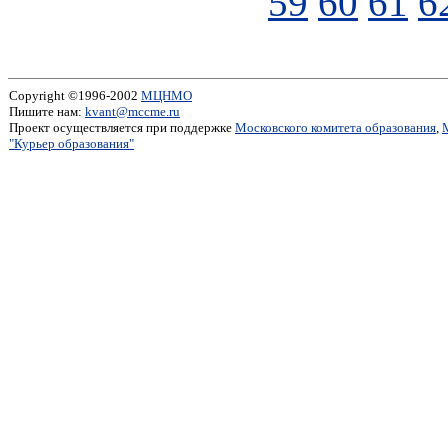
59
60
61
6
Copyright ©1996-2002
МЦНМО
Пишите нам:
kvant@mccme.ru
Проект осуществляется при поддержке
Московского комитета образования
,
"Курьер образования"