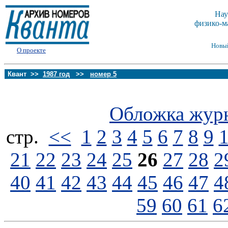
Нау
физико-м
Новы
О проекте
Квант >>
1987 год
>>
номер 5
Обложка жур
стp.
<<
1
2
3
4
5
6
7
8
9
21
22
23
24
25
26
27
28
2
40
41
42
43
44
45
46
47
4
59
60
61
6