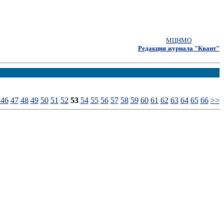
МЦНМО
Редакция журнала "Квант"
46
47
48
49
50
51
52
53
54
55
56
57
58
59
60
61
62
63
64
65
66
>>