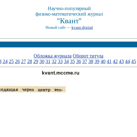
Научно-популярный
физико-математический журнал
"Квант"
Новый сайт —
kvant.digital
Обложка журнала
Оборот титула
3
24
25
26
27
28
29
30
31
32
33
34
35
36
37
38
39
40
41
42
43
44
45