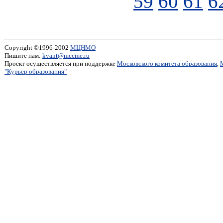
59
60
61
6
Copyright ©1996-2002
МЦНМО
Пишите нам:
kvant@mccme.ru
Проект осуществляется при поддержке
Московского комитета образования
,
"Курьер образования"