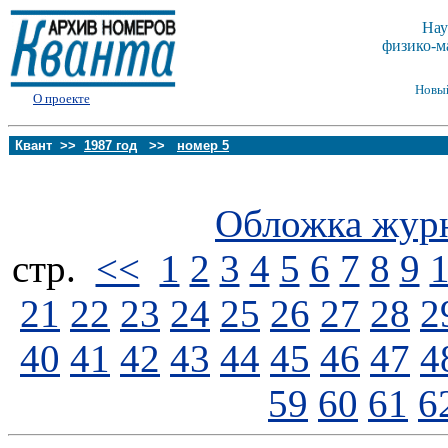
Нау
физико-м
Новы
О проекте
Квант >>
1987 год
>>
номер 5
Обложка жур
стp.
<<
1
2
3
4
5
6
7
8
9
21
22
23
24
25
26
27
28
2
40
41
42
43
44
45
46
47
4
59
60
61
6