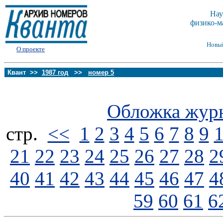
Нау
физико-м
Новы
О проекте
Квант >>
1987 год
>>
номер 5
Обложка жур
стp.
<<
1
2
3
4
5
6
7
8
9
21
22
23
24
25
26
27
28
2
40
41
42
43
44
45
46
47
4
59
60
61
6