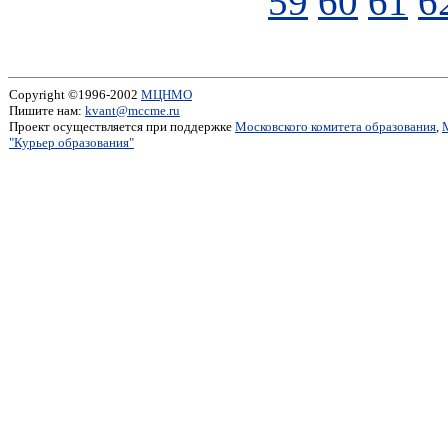
59
60
61
6
Copyright ©1996-2002
МЦНМО
Пишите нам:
kvant@mccme.ru
Проект осуществляется при поддержке
Московского комитета образования
,
"Курьер образования"