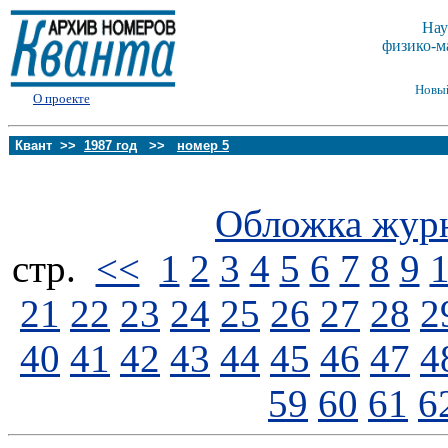
Нау
физико-м
Новы
О проекте
Квант >>
1987 год
>>
номер 5
Обложка жур
стp.
<<
1
2
3
4
5
6
7
8
9
21
22
23
24
25
26
27
28
2
40
41
42
43
44
45
46
47
4
59
60
61
6