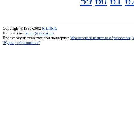
59
60
61
6
Copyright ©1996-2002
МЦНМО
Пишите нам:
kvant@mccme.ru
Проект осуществляется при поддержке
Московского комитета образования
,
"Курьер образования"