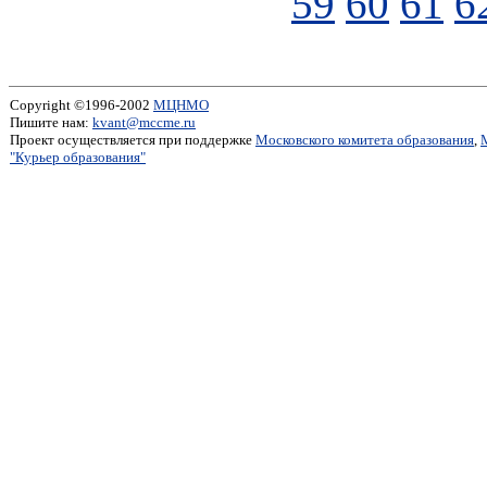
59
60
61
6
Copyright ©1996-2002
МЦНМО
Пишите нам:
kvant@mccme.ru
Проект осуществляется при поддержке
Московского комитета образования
,
"Курьер образования"