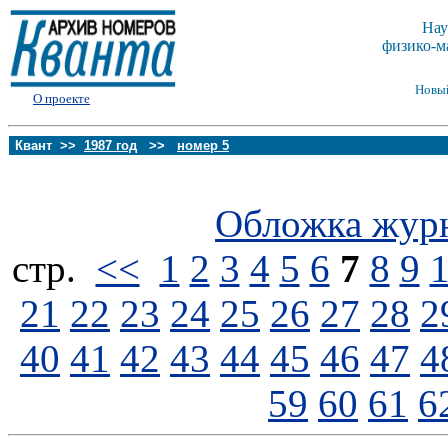
Нау
физико-м
Новы
О проекте
Квант >>
1987 год
>>
номер 5
Обложка жур
стp.
<<
1
2
3
4
5
6
7
8
9
21
22
23
24
25
26
27
28
2
40
41
42
43
44
45
46
47
4
59
60
61
6