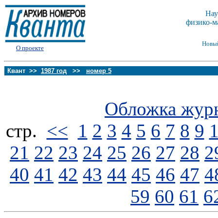
Нау
физико-м
Новы
О проекте
Квант >>
1987 год
>>
номер 5
Обложка жур
стp.
<<
1
2
3
4
5
6
7
8
9
21
22
23
24
25
26
27
28
2
40
41
42
43
44
45
46
47
4
59
60
61
6