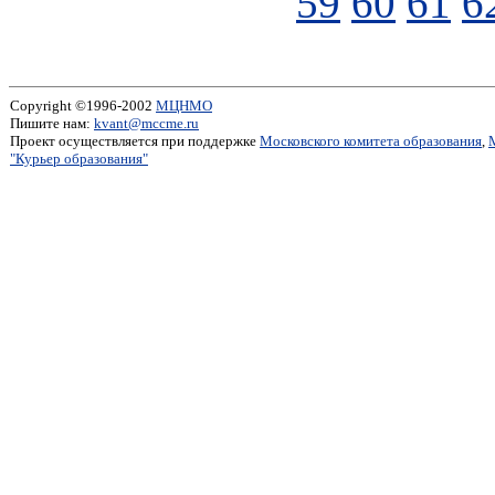
59
60
61
6
Copyright ©1996-2002
МЦНМО
Пишите нам:
kvant@mccme.ru
Проект осуществляется при поддержке
Московского комитета образования
,
"Курьер образования"