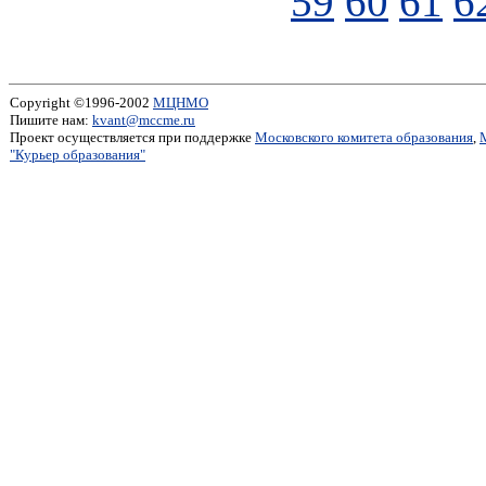
59
60
61
6
Copyright ©1996-2002
МЦНМО
Пишите нам:
kvant@mccme.ru
Проект осуществляется при поддержке
Московского комитета образования
,
"Курьер образования"