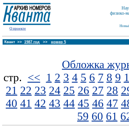
Нау
физико-м
Новы
О проекте
Квант >>
1987 год
>>
номер 5
Обложка жур
стp.
<<
1
2
3
4
5
6
7
8
9
21
22
23
24
25
26
27
28
2
40
41
42
43
44
45
46
47
4
59
60
61
6