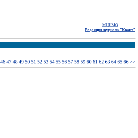
МЦНМО
Редакция журнала "Квант"
46
47
48
49
50
51
52
53
54
55
56
57
58
59
60
61
62
63
64
65
66
>>