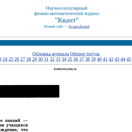
Научно-популярный
физико-математический журнал
"Квант"
Новый сайт —
kvant.digital
Обложка журнала
Оборот титула
3
24
25
26
27
28
29
30
31
32
33
34
35
36
37
38
39
40
41
42
43
44
45