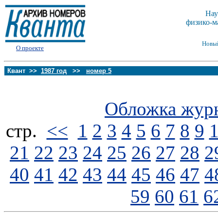
Нау
физико-м
Новы
О проекте
Квант >>
1987 год
>>
номер 5
Обложка жур
стp.
<<
1
2
3
4
5
6
7
8
9
21
22
23
24
25
26
27
28
2
40
41
42
43
44
45
46
47
4
59
60
61
6