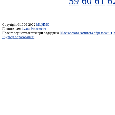
59
60
61
6
Copyright ©1996-2002
МЦНМО
Пишите нам:
kvant@mccme.ru
Проект осуществляется при поддержке
Московского комитета образования
,
"Курьер образования"