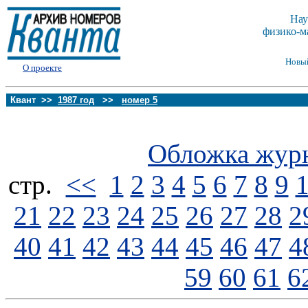
Нау
физико-м
Новы
О проекте
Квант >>
1987 год
>>
номер 5
Обложка жур
стp.
<<
1
2
3
4
5
6
7
8
9
21
22
23
24
25
26
27
28
2
40
41
42
43
44
45
46
47
4
59
60
61
6