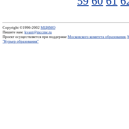
59
60
61
6
Copyright ©1996-2002
МЦНМО
Пишите нам:
kvant@mccme.ru
Проект осуществляется при поддержке
Московского комитета образования
,
"Курьер образования"