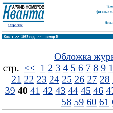
Нау
физико-м
Новы
О проекте
Квант >>
1987 год
>>
номер 5
Обложка жур
стp.
<<
1
2
3
4
5
6
7
8
9
21
22
23
24
25
26
27
28
39
40
41
42
43
44
45
46
4
58
59
60
61