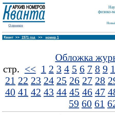
Нау
физико-м
Новы
О проекте
Квант >>
1971 год
>>
номер 1
Обложка жур
стp.
<<
1
2
3
4
5
6
7
8
9
21
22
23
24
25
26
27
28
2
40
41
42
43
44
45
46
47
4
59
60
61
6