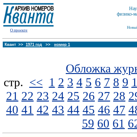
Нау
физико-м
Новы
О проекте
Квант >>
1971 год
>>
номер 1
Обложка жур
стp.
<<
1
2
3
4
5
6
7
8
9
21
22
23
24
25
26
27
28
2
40
41
42
43
44
45
46
47
4
59
60
61
6