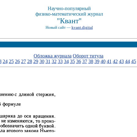
Научно-популярный
физико-математический журнал
"Квант"
Новый сайт —
kvant.digital
Обложка журнала
Оборот титула
3
24
25
26
27
28
29
30
31
32
33
34
35
36
37
38
39
40
41
42
43
44
45