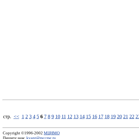
стp.
<<
1
2
3
4
5
6
7
8
9
10
11
12
13
14
15
16
17
18
19
20
21
22
2
Copyright ©1996-2002
МЦНМО
Пишите нам:
kvant@mccme.ru