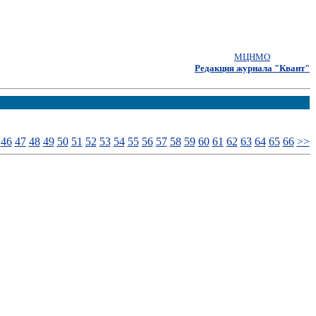
МЦНМО
Редакция журнала "Квант"
46
47
48
49
50
51
52
53
54
55
56
57
58
59
60
61
62
63
64
65
66
>>