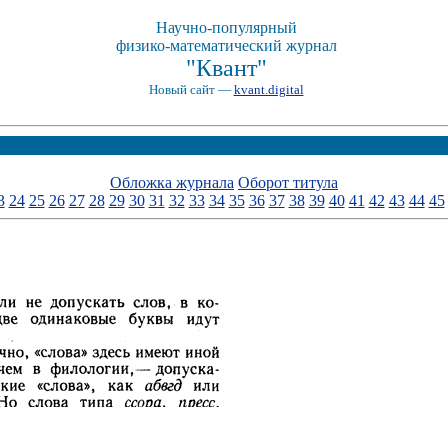
Научно-популярный
физико-математический журнал
"Квант"
Новый сайт —
kvant.digital
Обложка журнала
Оборот титула
3
24
25
26
27
28
29
30
31
32
33
34
35
36
37
38
39
40
41
42
43
44
45