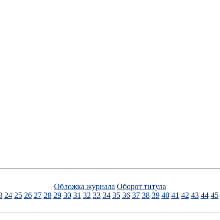
Обложка журнала
Оборот титула
3
24
25
26
27
28
29
30
31
32
33
34
35
36
37
38
39
40
41
42
43
44
45