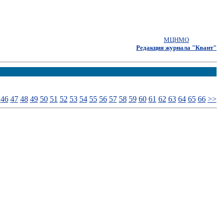
МЦНМО
Редакция журнала "Квант"
46
47
48
49
50
51
52
53
54
55
56
57
58
59
60
61
62
63
64
65
66
>>