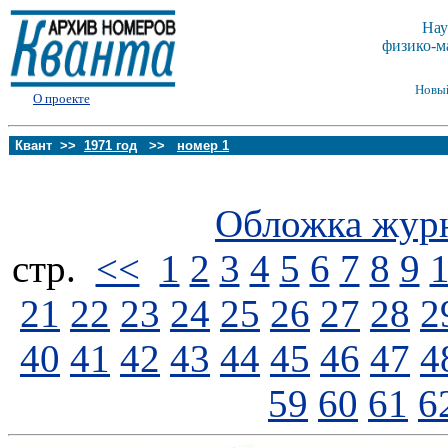
Нау
физико-м
Новы
О проекте
Квант >>
1971 год
>>
номер 1
Обложка жур
стp.
<<
1
2
3
4
5
6
7
8
9
21
22
23
24
25
26
27
28
2
40
41
42
43
44
45
46
47
4
59
60
61
6