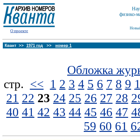
Нау
физико-м
Новы
О проекте
Квант >>
1971 год
>>
номер 1
Обложка жур
стp.
<<
1
2
3
4
5
6
7
8
9
21
22
23
24
25
26
27
28
2
40
41
42
43
44
45
46
47
4
59
60
61
6