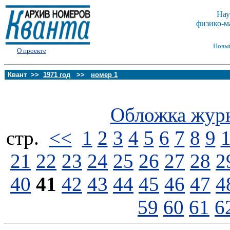
Нау
физико-м
Новы
О проекте
Квант >>
1971 год
>>
номер 1
Обложка жур
стp.
<<
1
2
3
4
5
6
7
8
9
21
22
23
24
25
26
27
28
2
40
41
42
43
44
45
46
47
4
59
60
61
6