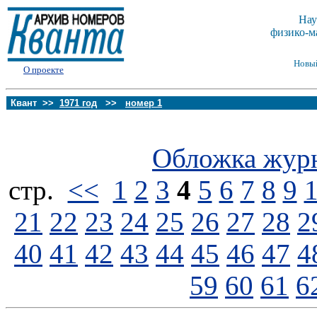
Нау
физико-м
Новы
О проекте
Квант >>
1971 год
>>
номер 1
Обложка жур
стp.
<<
1
2
3
4
5
6
7
8
9
21
22
23
24
25
26
27
28
2
40
41
42
43
44
45
46
47
4
59
60
61
6