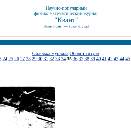
Научно-популярный
физико-математический журнал
"Квант"
Новый сайт —
kvant.digital
Обложка журнала
Оборот титула
3
24
25
26
27
28
29
30
31
32
33
34
35
36
37
38
39
40
41
42
43
44
45