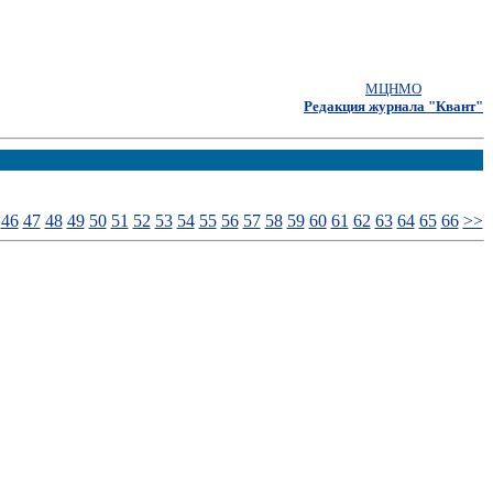
МЦНМО
Редакция журнала "Квант"
46
47
48
49
50
51
52
53
54
55
56
57
58
59
60
61
62
63
64
65
66
>>