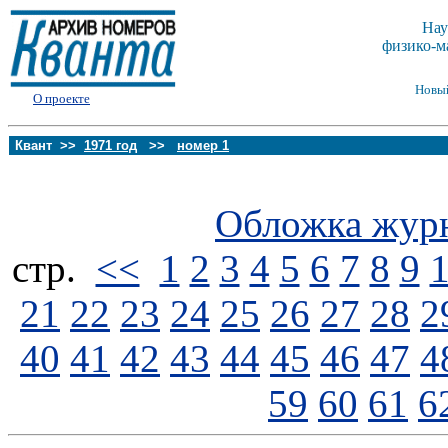
Нау
физико-м
Новы
О проекте
Квант >>
1971 год
>>
номер 1
Обложка жур
стp.
<<
1
2
3
4
5
6
7
8
9
21
22
23
24
25
26
27
28
2
40
41
42
43
44
45
46
47
4
59
60
61
6