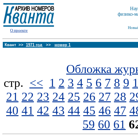
Нау
физико-м
Новы
О проекте
Квант >>
1971 год
>>
номер 1
Обложка жур
стp.
<<
1
2
3
4
5
6
7
8
9
21
22
23
24
25
26
27
28
2
40
41
42
43
44
45
46
47
4
59
60
61
6