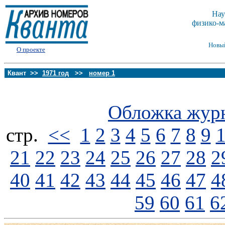
Нау
физико-м
Новы
О проекте
Квант >>
1971 год
>>
номер 1
Обложка жур
стp.
<<
1
2
3
4
5
6
7
8
9
21
22
23
24
25
26
27
28
2
40
41
42
43
44
45
46
47
4
59
60
61
6