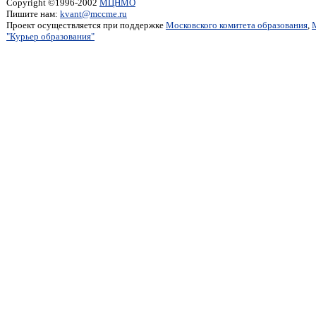
Copyright ©1996-2002
МЦНМО
Пишите нам:
kvant@mccme.ru
Проект осуществляется при поддержке
Московского комитета образования
,
"Курьер образования"