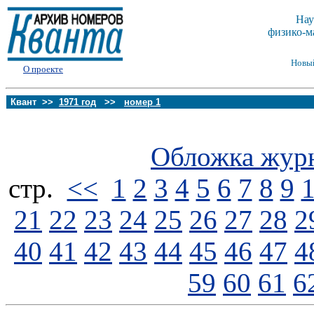
Нау
физико-м
Новы
О проекте
Квант >>
1971 год
>>
номер 1
Обложка жур
стp.
<<
1
2
3
4
5
6
7
8
9
21
22
23
24
25
26
27
28
2
40
41
42
43
44
45
46
47
4
59
60
61
6