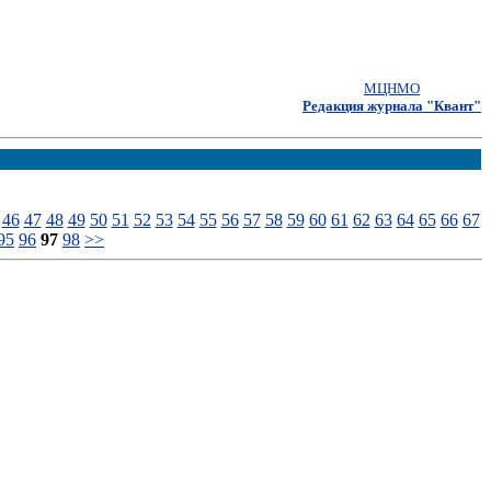
МЦНМО
Редакция журнала "Квант"
46
47
48
49
50
51
52
53
54
55
56
57
58
59
60
61
62
63
64
65
66
67
95
96
97
98
>>