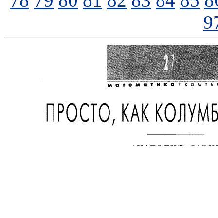
78
79
80
81
82
83
84
85
8
9