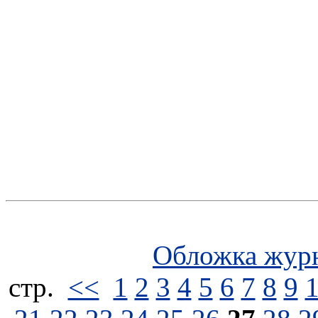
Обложка жур
стp.
<<
1
2
3
4
5
6
7
8
9