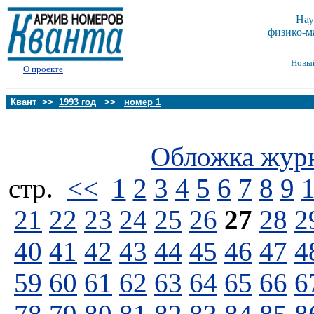
Нау
физико-м
Новы
О проекте
Квант >>
1993 год
>>
номер 1
Обложка жур
стp.
<<
1
2
3
4
5
6
7
8
9
21
22
23
24
25
26
27
28
2
40
41
42
43
44
45
46
47
4
59
60
61
62
63
64
65
66
6