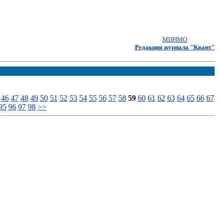
МЦНМО
Редакция журнала "Квант"
46
47
48
49
50
51
52
53
54
55
56
57
58
59
60
61
62
63
64
65
66
67
95
96
97
98
>>