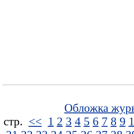
Обложка жур
стp.
<<
1
2
3
4
5
6
7
8
9