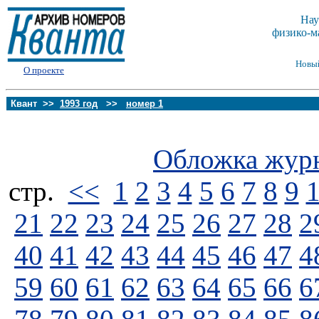
Нау
физико-м
Новы
О проекте
Квант >>
1993 год
>>
номер 1
Обложка жур
стp.
<<
1
2
3
4
5
6
7
8
9
21
22
23
24
25
26
27
28
2
40
41
42
43
44
45
46
47
4
59
60
61
62
63
64
65
66
6