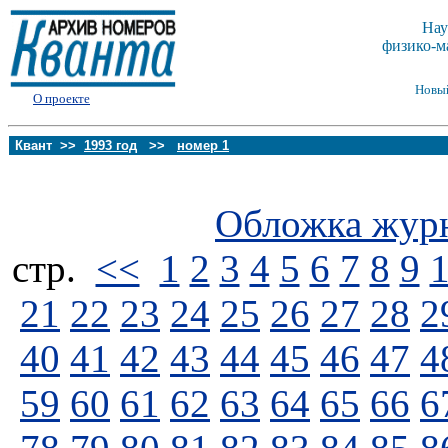
Нау
физико-м
Новы
О проекте
Квант >>
1993 год
>>
номер 1
Обложка жур
стp.
<<
1
2
3
4
5
6
7
8
9
21
22
23
24
25
26
27
28
2
40
41
42
43
44
45
46
47
4
59
60
61
62
63
64
65
66
6