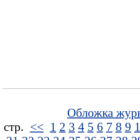
Обложка жур
стp.
<<
1
2
3
4
5
6
7
8
9