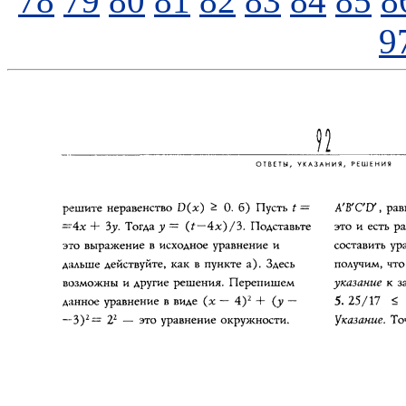
78
79
80
81
82
83
84
85
8
9