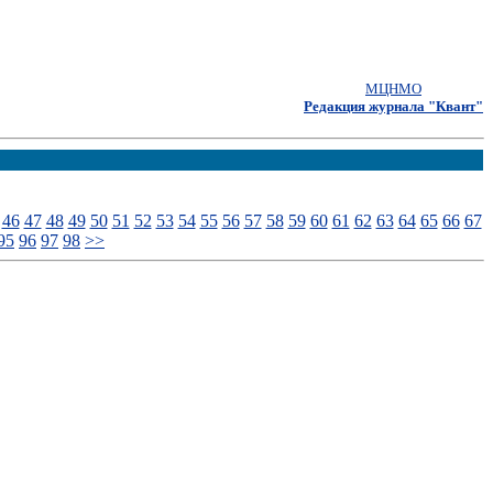
МЦНМО
Редакция журнала "Квант"
46
47
48
49
50
51
52
53
54
55
56
57
58
59
60
61
62
63
64
65
66
67
95
96
97
98
>>