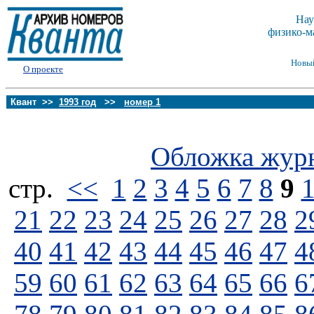
Нау
физико-м
Новы
О проекте
Квант >>
1993 год
>>
номер 1
Обложка жур
стp.
<<
1
2
3
4
5
6
7
8
9
21
22
23
24
25
26
27
28
2
40
41
42
43
44
45
46
47
4
59
60
61
62
63
64
65
66
6