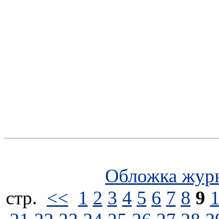
Обложка жур
стp.
<<
1
2
3
4
5
6
7
8
9