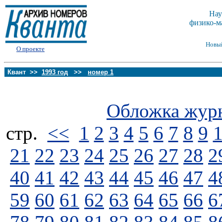
Нау
физико-м
Новы
О проекте
Квант >>
1993 год
>>
номер 1
Обложка жур
стp.
<<
1
2
3
4
5
6
7
8
9
21
22
23
24
25
26
27
28
2
40
41
42
43
44
45
46
47
4
59
60
61
62
63
64
65
66
6