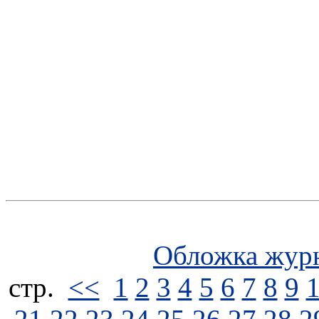
Обложка жур
стp.
<<
1
2
3
4
5
6
7
8
9