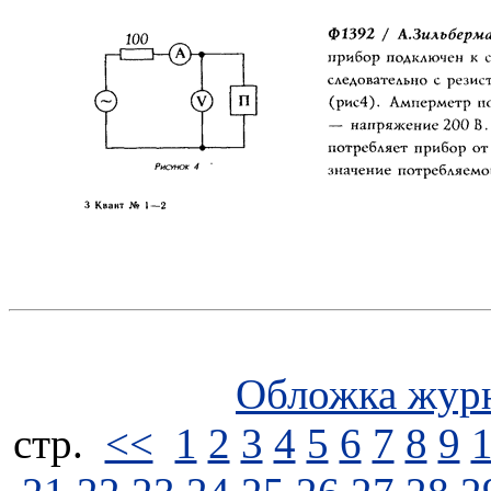
Обложка жур
стp.
<<
1
2
3
4
5
6
7
8
9