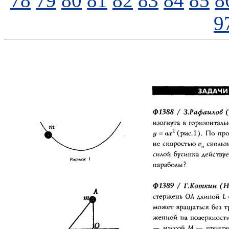
78
79
80
81
82
83
84
85
8
9