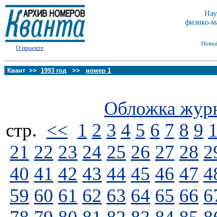
Нау
физико-м
Новы
О проекте
Квант >>
1993 год
>>
номер 1
Обложка жур
стp.
<<
1
2
3
4
5
6
7
8
9
21
22
23
24
25
26
27
28
2
40
41
42
43
44
45
46
47
4
59
60
61
62
63
64
65
66
6