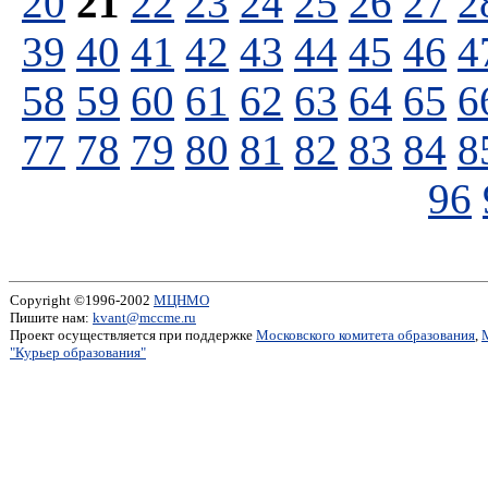
20
21
22
23
24
25
26
27
2
39
40
41
42
43
44
45
46
4
58
59
60
61
62
63
64
65
6
77
78
79
80
81
82
83
84
8
96
Copyright ©1996-2002
МЦНМО
Пишите нам:
kvant@mccme.ru
Проект осуществляется при поддержке
Московского комитета образования
,
"Курьер образования"