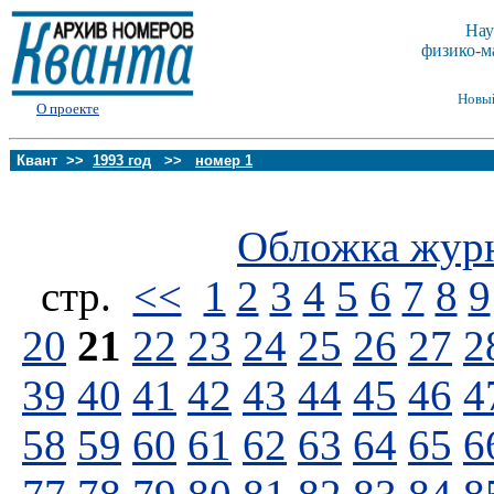
Нау
физико-м
Новы
О проекте
Квант >>
1993 год
>>
номер 1
Обложка жур
стp.
<<
1
2
3
4
5
6
7
8
9
20
21
22
23
24
25
26
27
2
39
40
41
42
43
44
45
46
4
58
59
60
61
62
63
64
65
6