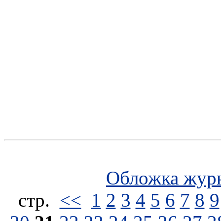
Обложка жур
стp.
<<
1
2
3
4
5
6
7
8
9