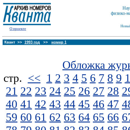
Нау
физико-м
Новы
О проекте
Квант >>
1993 год
>>
номер 1
Обложка жур
стp.
<<
1
2
3
4
5
6
7
8
9
21
22
23
24
25
26
27
28
2
40
41
42
43
44
45
46
47
4
59
60
61
62
63
64
65
66
6