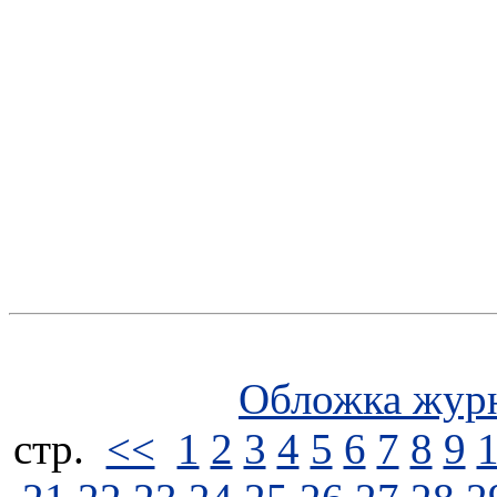
Обложка жур
стp.
<<
1
2
3
4
5
6
7
8
9