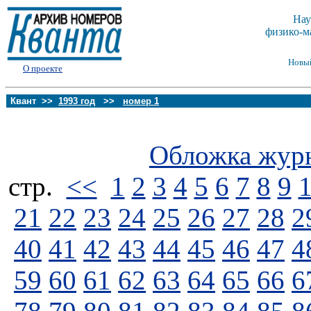
Нау
физико-м
Новы
О проекте
Квант >>
1993 год
>>
номер 1
Обложка жур
стp.
<<
1
2
3
4
5
6
7
8
9
21
22
23
24
25
26
27
28
2
40
41
42
43
44
45
46
47
4
59
60
61
62
63
64
65
66
6