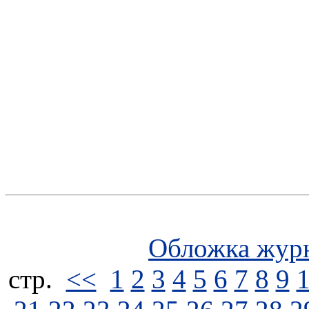
Обложка жур
стp.
<<
1
2
3
4
5
6
7
8
9