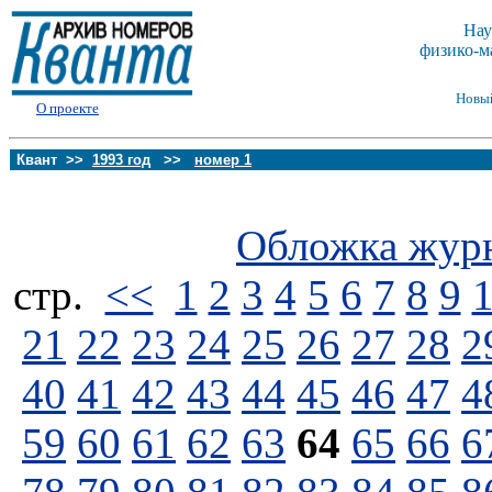
Нау
физико-м
Новы
О проекте
Квант >>
1993 год
>>
номер 1
Обложка жур
стp.
<<
1
2
3
4
5
6
7
8
9
21
22
23
24
25
26
27
28
2
40
41
42
43
44
45
46
47
4
59
60
61
62
63
64
65
66
6