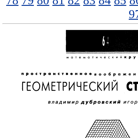
78
79
80
81
82
83
84
85
8
9