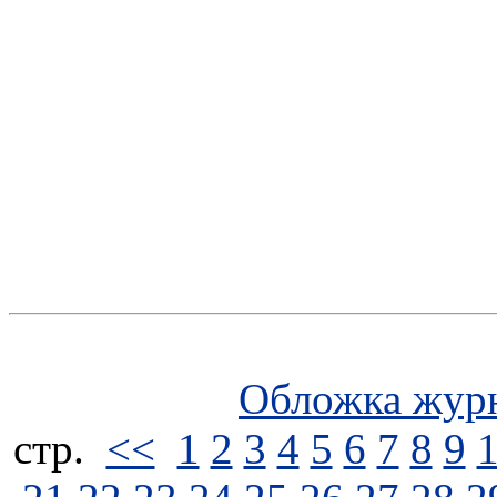
Обложка жур
стp.
<<
1
2
3
4
5
6
7
8
9